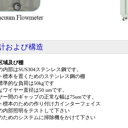
計および構造
区域及び棚
の内部はSUS304ステンレス鋼です。
ト標本を置くためのステンレス鋼の棚
標準的な負荷は50kgです
なワイヤー直径は50 umです。
ヤー間のギャップの正常な幅は75umです。
ト標本のための作り付け力インターフェイス
の内部照明をテストして下さい
のためのシステムに掃除機をかけて下さい