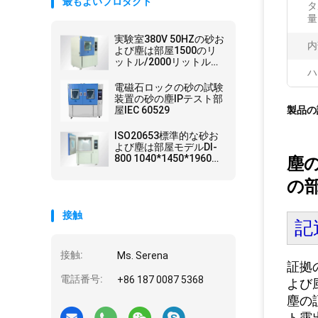
最もよいプロダクト
タ
量
実験室380V 50HZの砂お
内
よび塵は部屋1500のリ
ットル/2000リットルを
ハ
テストします
電磁石ロックの砂の試験
装置の砂の塵IPテスト部
屋IEC 60529
製品の
ISO20653標準的な砂お
よび塵は部屋モデルDI-
800 1040*1450*1960を
塵
テストします
の
接触
記
接触:
Ms. Serena
証拠
電話番号:
+86 187 0087 5368
よび
塵の