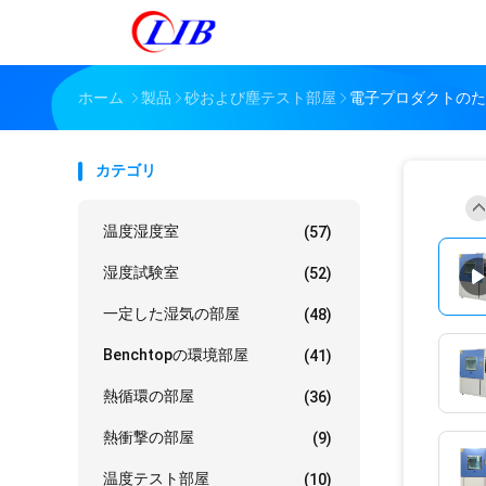
ホーム
製品
砂および塵テスト部屋
電子プロダクトのた
カテゴリ
温度湿度室
(57)
湿度試験室
(52)
一定した湿気の部屋
(48)
Benchtopの環境部屋
(41)
熱循環の部屋
(36)
熱衝撃の部屋
(9)
温度テスト部屋
(10)