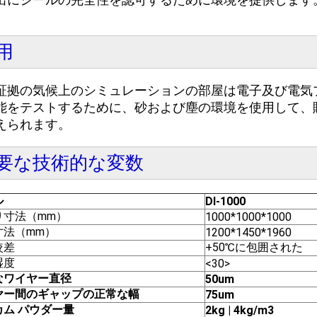
出にシールの完全性を認可するために環境を提供します
用
証拠の気候上のシミュレーションの部屋は
電子及び電気
能をテストするために、砂および塵の環境を使用して、
えられます。
要な技術的な変数
ル
DI-1000
り寸法（mm）
1000*1000*1000
寸法（mm）
1200*1450*1960
較差
+50℃に包囲された
湿度
<30>
なワイヤー直径
50um
ヤー間のギャップの正常な幅
75um
カム パウダー量
2kg | 4kg/m3