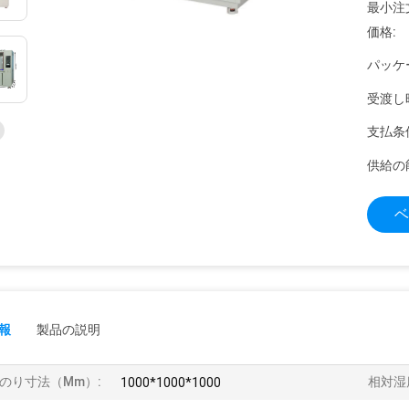
最小注
価格:
パッケ
受渡し
支払条
供給の
ベ
報
製品の説明
のり寸法（mm）:
相対湿
1000*1000*1000