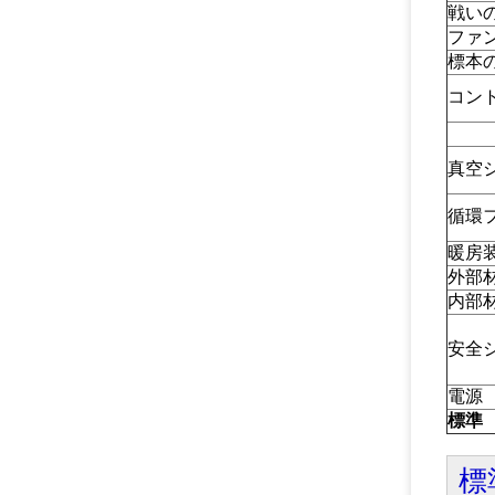
戦い
ファ
標本
コン
真空
循環
暖房
外部
内部
安全
電源
標準
標