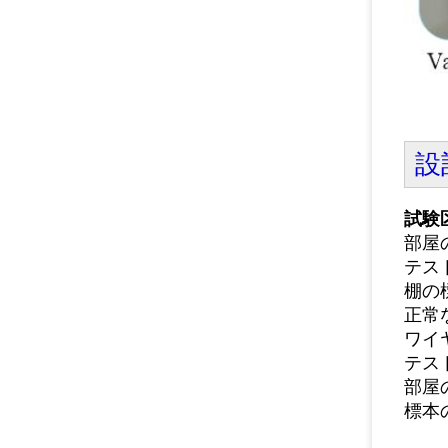
設
試験
部屋
テス
棚の
正常
ワイ
テス
部屋
標本