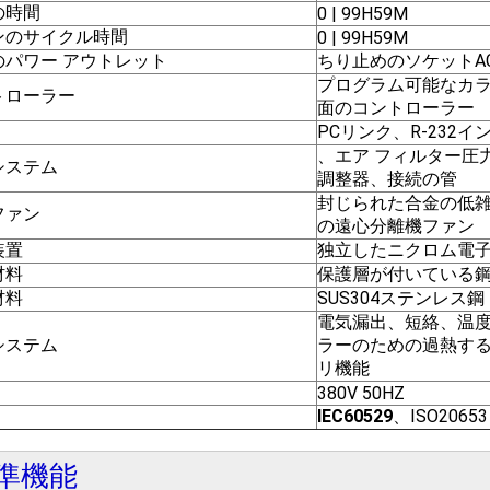
の時間
0 | 99H59M
ンのサイクル時間
0 | 99H59M
のパワー アウトレット
ちり止めのソケットAC2
プログラム可能なカラ
トローラー
面のコントローラー
PCリンク、R-232
、エア フィルター圧
システム
調整器、接続の管
封じられた合金の低
ファン
の遠心分離機ファン
装置
独立したニクロム電
材料
保護層が付いている
材料
SUS304ステンレス鋼
電気漏出、短絡、温度
システム
ラーのための過熱す
リ機能
380V 50HZ
IEC60529
、ISO20653
準機能