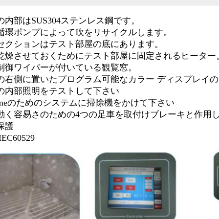
の内部はSUS304ステンレス鋼です。
循環ポンプによって吹をリサイクルします。
セクションはテスト部屋の底にあります。
乾燥させておくためにテスト部屋に固定されるヒーター
制御ワイパーが付いている観覧窓。
の右側に置いたプログラム可能なカラー ディスプレイ
の内部照明をテストして下さい
ecimeのためのシステムに掃除機をかけて下さい
動く容易さのための4つの足車を取付けブレーキと作用
保護
EC60529