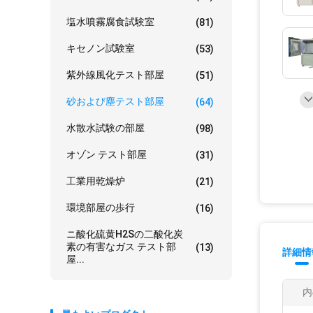
塩水噴霧腐食試験室
(81)
キセノン試験室
(53)
紫外線風化テスト部屋
(51)
砂および塵テスト部屋
(64)
水散水試験の部屋
(98)
オゾン テスト部屋
(31)
工業用乾燥炉
(21)
環境部屋の歩行
(16)
ニ酸化硫黄H2Sの二酸化炭
素の有害なガス テスト部
(13)
詳細情
屋...
内