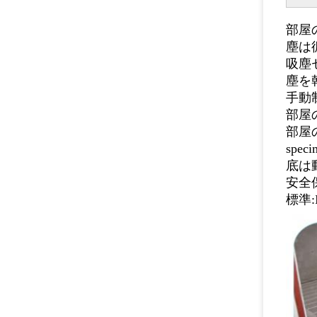
部屋
塵は
吸塵
塵を
手動
部屋
部屋
sp
底は
安全
標準:I