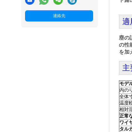
ト露
連絡先
適
塵の
の性
を加
主
モデ
内の
全体
温度
相対
正常
ワイ
タル