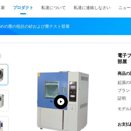
家
プロダクト
私達について
私達に連絡しなさい
ニュー
めの塵の抵抗の砂および塵テスト部屋
電子
部屋
商品の
起源の
ブラン
証明:
モデル
お支払