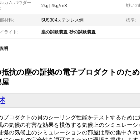
ルカム パウダー
戦いの
2kg | 4kg/m3
:
部材料:
SUS304ステンレス鋼
標準:
イライト:
塵の試験装置
,
砂の試験装置
説明
の抵抗の塵の証拠の電子プロダクトのた
部屋
述
のプロダクトの貝のシーリング性能をテストするために
風の気候の有害な効果を模倣する気候上のシミュレーシ
証拠の気候上のシミュレーションの部屋は塵の集中され