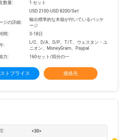
文数量:
1 セット
USD 2100-USD 8200/Set
輸出標準的な木箱が付いているパッケ
ージの詳細:
ージ
時間:
3-18日
L/C、D/A、D/P、T/T、ウェスタン・ユ
件:
ニオン、MoneyGram、Paypal
能力:
160セット/四分の一
ストプライス
連絡先
度:
<30>