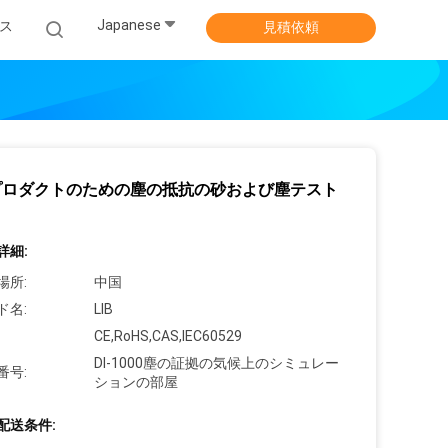
Japanese
ス
見積依頼
プロダクトのための塵の抵抗の砂および塵テスト
詳細:
場所:
中国
ド名:
LIB
CE,RoHS,CAS,IEC60529
DI-1000塵の証拠の気候上のシミュレー
番号:
ションの部屋
配送条件: