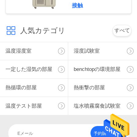
接触
い
人気カテゴリ
ニ
すべて
ュ
温度湿度室
湿度試験室
ー
ス
一定した湿気の部屋
benchtopの環境部屋
熱循環の部屋
熱衝撃の部屋
引
用
温度テスト部屋
塩水噴霧腐食試験室
を
要
予約購読して下