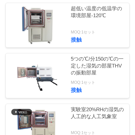
質
超低い温度の低温学の
管
環境部屋-120℃
理
MOQ:1セット
接触
私
達
5つの℃/分150の℃の一
定した湿気の部屋THV
に
の振動部屋
連
MOQ:1セット
接触
絡
し
実験室20%RHの湿気の
人工的な人工気象室
な
さ
MOQ:1セット