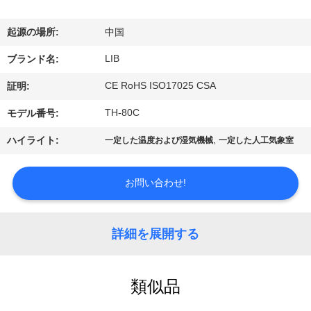
達
に
起源の場所:
中国
つ
LIB
ブランド名:
い
CE RoHS ISO17025 CSA
証明:
て
TH-80C
モデル番号:
,
ハイライト:
一定した温度および湿気機械
一定した人工気象室
工
場
お問い合わせ!
旅
詳細を展開する
行
類似品
品