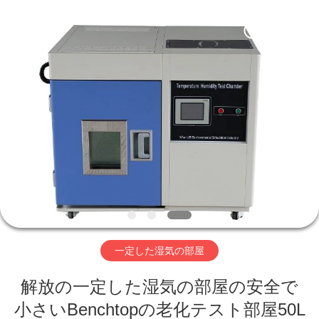
-
2026
Xi'An
LIB
Environmental
Simulation
Industry.
All
家
Rights
Reserved.
プ
ロ
ダ
ク
ト
一定した湿気の部屋
解放の一定した湿気の部屋の安全で
私
小さいBenchtopの老化テスト部屋50L