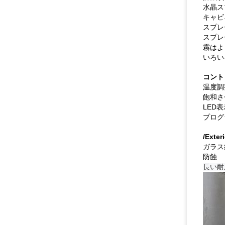
水晶ス
キャビ
スプレー
スプレ
霧はよ
いろい
コント
温度調
飽和さ
LED
プログ
/Ext
ガラス
防蝕
長い耐