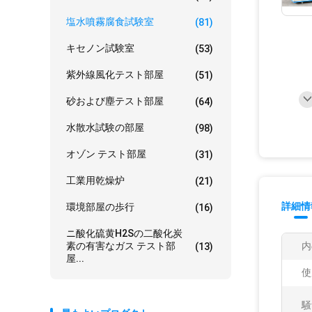
塩水噴霧腐食試験室
(81)
キセノン試験室
(53)
紫外線風化テスト部屋
(51)
砂および塵テスト部屋
(64)
水散水試験の部屋
(98)
オゾン テスト部屋
(31)
工業用乾燥炉
(21)
詳細情
環境部屋の歩行
(16)
ニ酸化硫黄H2Sの二酸化炭
素の有害なガス テスト部
内
(13)
屋...
使
騒