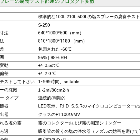
プレーの腐食
テスト部屋
のプロダクト変数
標準的な100L 210L 500Lの塩スプレーの腐食テス
S-250
り寸法
640*1000*500
（mm）
寸法
810*1800*1180 （
mm）
差
包囲された~60℃
囲
95% | 98% RH
変動
+/- 0.5の℃
偏差:
+/- 2.0 ℃
テストして下さい
1~999時間、settable
ーの沈殿
1~2ml/80cm2·h
ー タイプ
連続的/周期的
節器
LED表示、P.I.D+S.S.Rのマイクロコンピュー
出器
クラスのPT100Ω/MV
れる塩の霧
霧のコレクターおよび霧の測定シリンダー
ろ過
吸引管の近くの塩の浄水器（ノズルの妨害を避けて
予熱
飽和空気のバレル