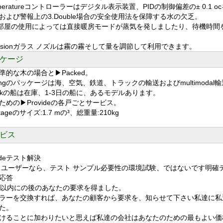
mperatureコントローラーはデジタル表示装置、PIDの制御偏差の± 0.1 
および警報上の3.Double場合の安全使用法を保障する水の欠乏。
est部屋の使用によっては直接暖房モードが蒸気を発しましたり、待機時
recisionガラス ノズルは霧の霧そして量を調節して利用できます。
ケージ
準的な木の場合と▶Packed。
rongのパッケージは海、空気、鉄道、トラックの輸送およびmultimod
ickの船は在庫、1-3日の船に、あるモデルあります。
ための▶Provideの各戸ごとサービス。
kageのサイズ:1.7 mの³、総重量:210kg
ビス
de
テスト解決
 ユーザーなら、テスト サンプル必要性の環境試験、ではないです明
応答
間以内にの後のあなたの要求を得ました。
ラーを交換すれば、あなたの顧客から要求を、知らせて下さい私達に私
た。
けることに加わりたいと思えば私達の会社はあなたのための最もよい価