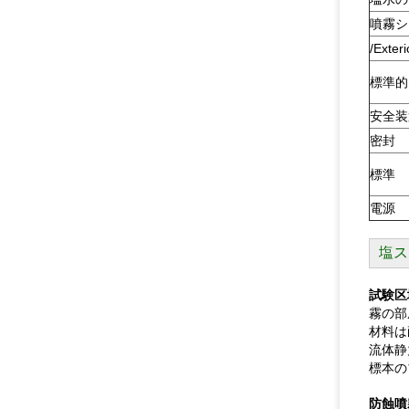
噴霧シ
/Ext
標準的
安全装
密封
標準
電源
塩ス
試験区
霧の部
材料は
流体静
標本の
防蝕噴