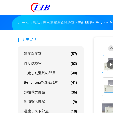
ホーム
製品
塩水噴霧腐食試験室
表面処理のテストのた
カテゴリ
温度湿度室
(57)
湿度試験室
(52)
一定した湿気の部屋
(48)
Benchtopの環境部屋
(41)
熱循環の部屋
(36)
熱衝撃の部屋
(9)
温度テスト部屋
(10)