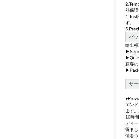
2.Te
熱保護
4.T
す。
5.P
パッ
輸出標
▶St
▶Qu
顧客の
▶Pac
サー
●Provi
エンド
ます。
10時
ディー
得まし
値をつ