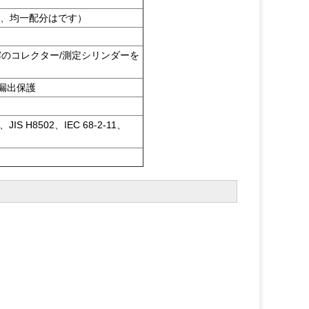
く、均一配分はです）
/霧のコレクター/測定シリンダーを
漏出保護
7、JIS H8502、IEC 68-2-11、