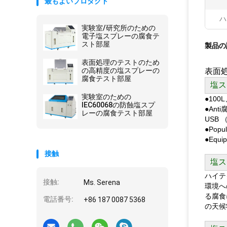
最もよいプロダクト
ハ
実験室/研究所のための
電子塩スプレーの腐食テ
スト部屋
製品の
表面処理のテストのため
の高精度の塩スプレーの
表面処
腐食テスト部屋
塩ス
実験室のための
●100
IEC60068の防蝕塩スプ
●An
レーの腐食テスト部屋
USB
●Pop
●Eq
接触
塩ス
ハイテ
接触:
Ms. Serena
環境へ
る腐食
電話番号:
+86 187 0087 5368
の天候