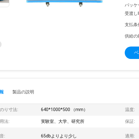
パッケ
受渡し
支払条
供給の
ベ
報
製品の説明
のり寸法:
640*1000*500 （mm）
温度:
用法:
実験室、大学、研究所
保証:
音:
65dbよりより少し
適用: