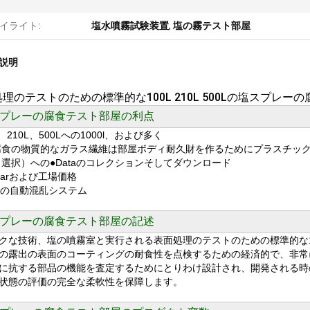
イライト:
塩水噴霧試験装置
,
塩の霧テスト部屋
説明
理のテストのための標準的な100L 210L 500Lの塩スプレー
プレーの腐食テスト部屋の利点
L、210L、500Lへの1000l、および多く
ti腐食の物質的なガラス繊維は部屋ボディ耐久財を作るためにプラスチッ
 （選択）への●Dataのコレクションそしてダウンロード
ularおよび工場価格
uipの自動混乱システム
プレーの腐食
テスト部屋
の記述
クな技術、塩の噴霧室と実行される表面処理のテストのための標準的な100L
の露出の表面のコーティングの耐食性を点検するための経済的で、非常
に抗する部品の機能を査定するためにとりわけ設計され、開発される時
状態の評価の完全な柔軟性を保障します。