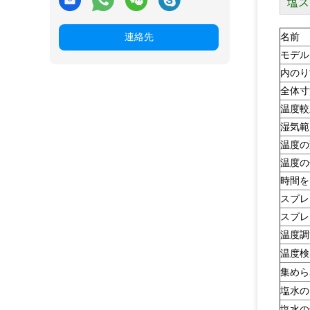
塩ス
連絡先
名前
モデル
内の
全体
温度較
湿気範
温度の
温度の
時間を
スプレ
スプレ
温度調
温度検
集めら
塩水の
塩水の