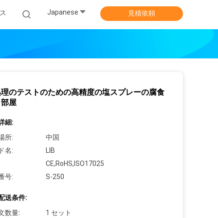
Japanese
ス
見積依頼
処理のテストのための高精度の塩スプレーの腐食
ト部屋
詳細:
場所:
中国
ド名:
LIB
CE,RoHS,ISO17025
番号:
S-250
配送条件:
文数量:
1 セット