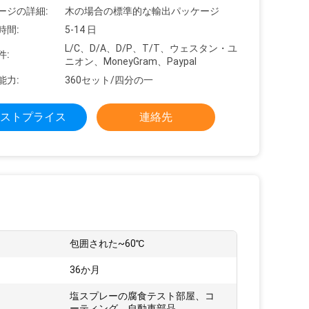
ージの詳細:
木の場合の標準的な輸出パッケージ
時間:
5-14 日
L/C、D/A、D/P、T/T、ウェスタン・ユ
件:
ニオン、MoneyGram、Paypal
能力:
360セット/四分の一
ストプライス
連絡先
包囲された~60℃
36か月
塩スプレーの腐食テスト部屋、コ
ーティング、自動車部品