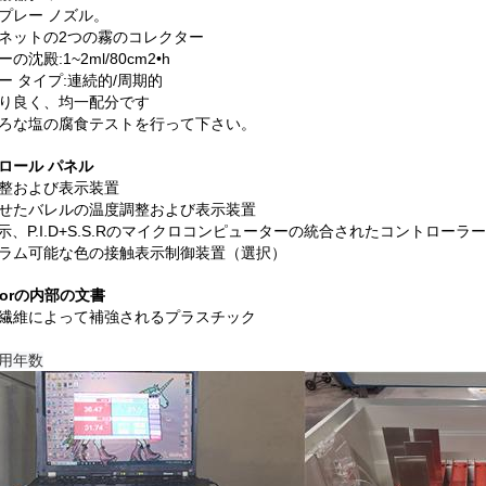
プレー ノズル。
ネットの2つの霧のコレクター
の沈殿:1~2ml/80cm2•h
ー タイプ:連続的/周期的
り良く、均一配分です
ろな塩の腐食テストを行って下さい。
ロール パネル
整および表示装置
せたバレルの温度調整および表示装置
表示、P.I.D+S.S.Rのマイクロコンピューターの統合されたコントローラー
ラム可能な色の接触表示制御装置（選択）
eriorの内部の文書
繊維によって補強されるプラスチック
用年数