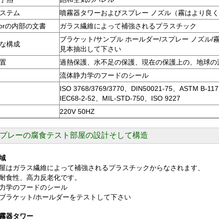
ステム
噴霧器タワーおよびスプレー ノズル（霧はより良
eriorの内部の文書
ガラス繊維によって補強されるプラスチック
ブラケット/サンプル ホールダー/スプレー ノズル
な構成
見本抽出して下さい
置
過熱保護、水不足の保護、現在の保護上の、地球の
流体静力学のフードのシール
ISO 3768/3769/3770、DIN50021-75、ASTM B-11
IEC68-2-52、MIL-STD-750、ISO 9227
220V 50HZ
プレーの腐食
テスト部屋
の設計そして構造
域
屋はガラス繊維によって補強されるプラスチックからなされます、
耐食性、高力反老化です。
力学のフードのシール
ブラケット/ホールダーをテストして下さい
霧器タワー